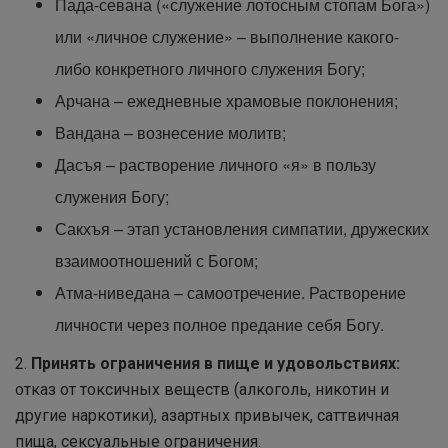
Пада-севана («служение лотосным стопам Бога»)
или «личное служение» – выполнение какого-
либо конкретного личного служения Богу;
Арчана – ежедневные храмовые поклонения;
Вандана – вознесение молитв;
Дасъя – растворение личного «я» в пользу
служения Богу;
Сакхъя – этап установления симпатии, дружеских
взаимоотношений с Богом;
Атма-ниведана – самоотречение. Растворение
личности через полное предание себя Богу.
2.
Принять ограничения в пище и удовольствиях:
отказ от токсичных веществ (алкоголь, никотин и
другие наркотики), азартных привычек, саттвичная
пища, сексуальные ограничения.