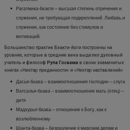
Рагатмика-бхакти – высшая степень отречения и
служения, не требующая подкреплений. Любовь и
служение, как состояние без стимулов и
мотиваций.
Большинство практик Бхакти-йоги построены на
уровнях, которые в средние века выделил духовный
учитель и философ
Рупа Госвами
в своих знаменитых
книгах «Нектар преданности» и «Нектар наставлений»:
Дасья-бхава – взаимоотношения господин – слуга
Ватсалья-бхава – взаимоотношение мать (отец) –
дитя
Мадхурья-бхава – отношение к Богу, как к
возлюбленному
Шанта-бхава – безразличие к мирским делам и