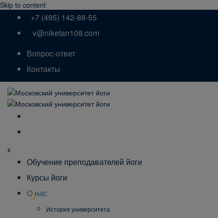
Skip to content
+7 (495) 142-88-55
v@niketan108.com
Вопрос-ответ
Контакты
x
Обучение преподавателей йоги
Курсы йоги
О нас
История университета