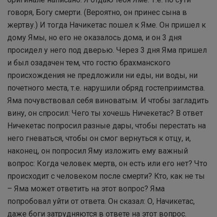
говоря, Богу смерти. (Вероятно, он принес сына в
жертву.) И тогда Начикетас пошел к Яме. Он пришел к
дому Ямы, но его не оказалось дома, и он 3 дня
просидел у него под дверью. Через 3 дня Яма пришел
и был озадачен тем, что гостю брахманского
происхождения не предложили ни еды, ни воды, ни
почетного места, т.е. нарушили обряд гостеприимства.
Яма почувствовал себя виноватым. И чтобы загладить
вину, он спросил: Чего ты хочешь Ничекетас? В ответ
Ничекетас попросил разные дары, чтобы перестать на
него гневаться, чтобы он смог вернуться к отцу, и,
наконец, он попросил Яму изложить ему важный
вопрос: Когда человек мертв, он есть или его нет? Что
происходит с человеком после смерти? Кто, как не ты
– Яма может ответить на этот вопрос? Яма
попробовал уйти от ответа. Он сказал: О, Начикетас,
даже боги затрудняются в ответе на этот вопрос.