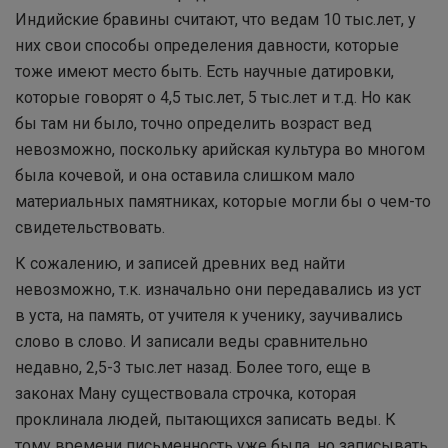
Индийские бравины считают, что ведам 10 тыс.лет, у
них свои способы определения давности, которые
тоже имеют место быть. Есть научные датировки,
которые говорят о 4,5 тыс.лет, 5 тыс.лет и т.д. Но как
бы там ни было, точно определить возраст вед
невозможно, поскольку арийская культура во многом
была кочевой, и она оставила слишком мало
материальных памятниках, которые могли бы о чем-то
свидетельствовать.
К сожалению, и записей древних вед найти
невозможно, т.к. изначально они передавались из уст
в уста, на память, от учителя к ученику, заучивались
слово в слово. И записали веды сравнительно
недавно, 2,5-3 тыс.лет назад. Более того, еще в
законах Ману существовала строчка, которая
проклинала людей, пытающихся записать веды. К
тому времени письменность уже была, но записывать