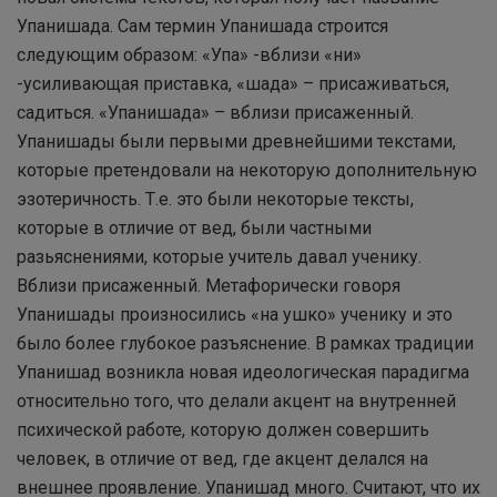
Упанишада. Сам термин Упанишада строится
следующим образом: «Упа» -вблизи «ни»
-усиливающая приставка, «шада» – присаживаться,
садиться. «Упанишада» – вблизи присаженный.
Упанишады были первыми древнейшими текстами,
которые претендовали на некоторую дополнительную
эзотеричность. Т.е. это были некоторые тексты,
которые в отличие от вед, были частными
разьяснениями, которые учитель давал ученику.
Вблизи присаженный. Метафорически говоря
Упанишады произносились «на ушко» ученику и это
было более глубокое разъяснение. В рамках традиции
Упанишад возникла новая идеологическая парадигма
относительно того, что делали акцент на внутренней
психической работе, которую должен совершить
человек, в отличие от вед, где акцент делался на
внешнее проявление. Упанишад много. Считают, что их