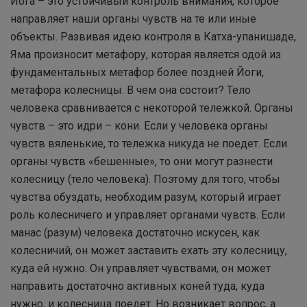
Йога – это устойчивый контроль внимания, которое
направляет наши органы чувств на те или иные
объекты. Развивая идею контроля в Катха-упанишаде,
Яма произносит метафору, которая является одой из
фундаментальных метафор более поздней Йоги,
метафора колесницы. В чем она состоит? Тело
человека сравнивается с некоторой тележкой. Органы
чувств – это идри – кони. Если у человека органы
чувств вяленькие, то тележка никуда не поедет. Если
органы чувств «бешенные», то они могут разнести
колесницу (тело человека). Поэтому для того, чтобы
чувства обуздать, необходим разум, который играет
роль колесничего и управляет органами чувств. Если
манас (разум) человека достаточно искусен, как
колесничий, он может заставить ехать эту колесницу,
куда ей нужно. Он управляет чувствами, он может
направить достаточно активных коней туда, куда
нужно, и колесница поедет. Но возникает вопрос, а