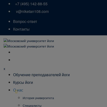
+7 (495) 142-88-55
v@niketan108.com
Вопрос-ответ
Контакты
x
Обучение преподавателей йоги
Курсы йоги
О нас
История университета
Специалисты