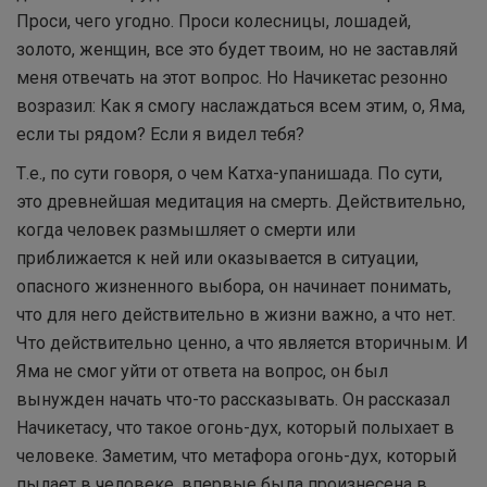
Проси, чего угодно. Проси колесницы, лошадей,
золото, женщин, все это будет твоим, но не заставляй
меня отвечать на этот вопрос. Но Начикетас резонно
возразил: Как я смогу наслаждаться всем этим, о, Яма,
если ты рядом? Если я видел тебя?
Т.е., по сути говоря, о чем Катха-упанишада. По сути,
это древнейшая медитация на смерть. Действительно,
когда человек размышляет о смерти или
приближается к ней или оказывается в ситуации,
опасного жизненного выбора, он начинает понимать,
что для него действительно в жизни важно, а что нет.
Что действительно ценно, а что является вторичным. И
Яма не смог уйти от ответа на вопрос, он был
вынужден начать что-то рассказывать. Он рассказал
Начикетасу, что такое огонь-дух, который полыхает в
человеке. Заметим, что метафора огонь-дух, который
пылает в человеке, впервые была произнесена в