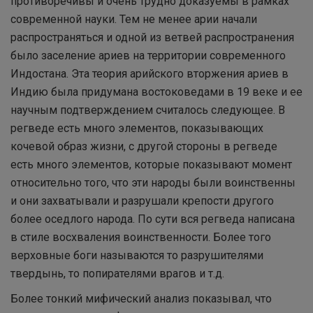
противоречивы и очень трудно доказуемы в рамках
современной науки. Тем не менее арии начали
распространяться и одной из ветвей распространения
было заселение ариев на территории современного
Индостана. Эта теория арийского вторжения ариев в
Индию была придумана востоковедами в 19 веке и ее
научным подтверждением считалось следующее. В
регведе есть много элементов, показывающих
кочевой образ жизни, с другой стороны в регведе
есть много элементов, которые показывают момент
относительно того, что эти народы были воинственны
и они захватывали и разрушали крепости другого
более оседлого народа. По сути вся регведа написана
в стиле восхваления воинственности. Более того
верховные боги называются то разрушителями
твердынь, то попирателями врагов и т.д.
Более тонкий мифический анализ показывал, что