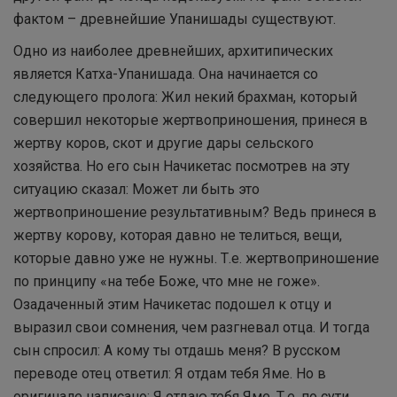
фактом – древнейшие Упанишады существуют.
Одно из наиболее древнейших, архитипических
является Катха-Упанишада. Она начинается со
следующего пролога: Жил некий брахман, который
совершил некоторые жертвоприношения, принеся в
жертву коров, скот и другие дары сельского
хозяйства. Но его сын Начикетас посмотрев на эту
ситуацию сказал: Может ли быть это
жертвоприношение результативным? Ведь принеся в
жертву корову, которая давно не телиться, вещи,
которые давно уже не нужны. Т.е. жертвоприношение
по принципу «на тебе Боже, что мне не гоже».
Озадаченный этим Начикетас подошел к отцу и
выразил свои сомнения, чем разгневал отца. И тогда
сын спросил: А кому ты отдашь меня? В русском
переводе отец ответил: Я отдам тебя Яме. Но в
оригинале написано: Я отдаю тебя Яме. Т.е. по сути