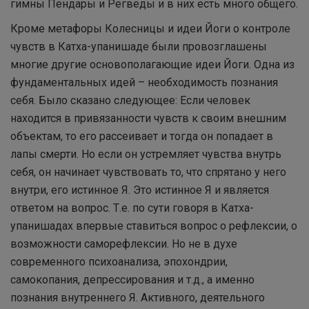
гимны Пендары и Регведы и в них есть много общего.
Кроме метафоры Колесницы и идеи Йоги о контроле
чувств в Катха-упанишаде были провозглашены
многие другие основополагающие идеи Йоги. Одна из
фундаментальных идей – необходимость познания
себя. Было сказано следующее: Если человек
находится в привязанности чувств к своим внешним
объектам, то его рассеивает и тогда он попадает в
лапы смерти. Но если он устремляет чувства внутрь
себя, он начинает чувствовать то, что спрятано у него
внутри, его истинное Я. Это истинное Я и является
ответом на вопрос. Т.е. по сути говоря в Катха-
упанишадах впервые ставиться вопрос о рефлексии, о
возможности саморефлексии. Но не в духе
современного психоанализа, эпохондрии,
самокопания, депрессирования и т.д., а именно
познания внутреннего Я. Активного, деятельного