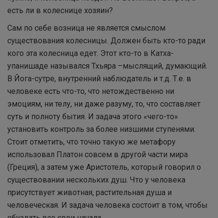
есть ли в колеснице хозяин?
Сам по себе возница не является смыслом
существования колесницы. Должен быть кто-то ради
кого эта колесница едет. Этот кто-то в Катха-
упанишаде назывался Тхьяра –мыслящий, думающий.
В Йога-сутре, внутренний наблюдатель и т.д. Т.е. в
человеке есть что-то, что нетождественно ни
эмоциям, ни телу, ни даже разуму, то, что составляет
суть и полноту бытия. И задача этого «чего-то»
установить контроль за более низшими ступенями.
Стоит отметить, что точно такую же метафору
использовал Платон совсем в другой части мира
(Греция), а затем уже Аристотель, который говорил о
существовании нескольких душ. Что у человека
присутствует животная, растительная душа и
человеческая. И задача человека состоит в том, чтобы
обуздать все свои начала.