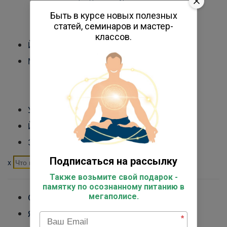
Международный Йога Альянс
Быть в курсе новых полезных
статей, семинаров и мастер-
Контакты
классов.
Йога-туры
Медитация
Обучение преподавателей медитации
Курс медитации для себя
Управление стрессом
Йога для начинающих
Экспертный курс
Подписаться на рассылку
x
Также возьмите свой подарок -
памятку по осознанному питанию в
мегаполисе.
ОБУЧЕНИЕ
ЯМА И НИЯМА
*