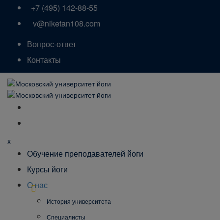
+7 (495) 142-88-55
v@niketan108.com
Вопрос-ответ
Контакты
x
Обучение преподавателей йоги
Курсы йоги
О нас
История университета
Специалисты