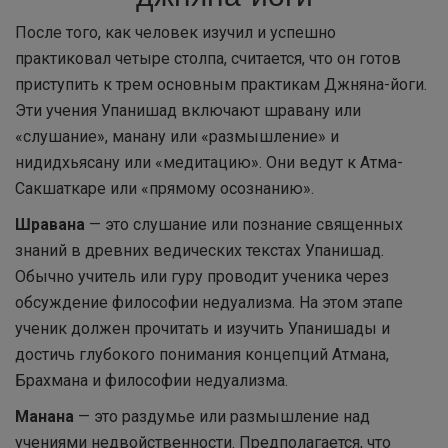
После того, как человек изучил и успешно
практиковал четыре столпа, считается, что он готов
приступить к трем основным практикам Джняна-йоги.
Эти учения Упанишад включают шравану или
«слушание», манану или «размышление» и
нидидхьясану или «медитацию». Они ведут к Атма-
Сакшаткаре или «прямому осознанию».
Шравана
— это слушание или познание священных
знаний в древних ведических текстах Упанишад.
Обычно учитель или гуру проводит ученика через
обсуждение философии недуализма. На этом этапе
ученик должен прочитать и изучить Упанишады и
достичь глубокого понимания концепций Атмана,
Брахмана и философии недуализма.
Манана
— это раздумье или размышление над
учениями недвойственности. Предполагается, что