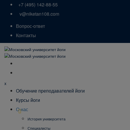
+7 (495) 142-88-55
v@niketan108.com
Вопрос-ответ
Контакты
x
Обучение преподавателей йоги
Курсы йоги
О нас
История университета
Специалисты