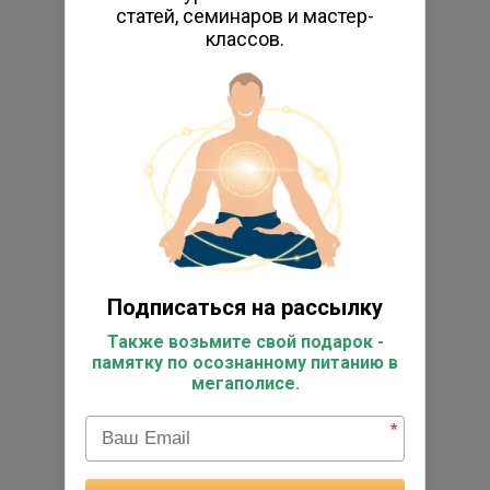
статей, семинаров и мастер-
Специалисты
классов.
Психологическое консультирование
Персональные занятия йогой
Книги по йоге
Энциклопедия йоги
Исследовательский центр
Фото
Видео
Реестр выпускников
Подписаться на рассылку
Супервизоры
Также возьмите свой подарок -
памятку по осознанному питанию в
Работы студентов
мегаполисе.
Отзывы
*
Подарочные сертификаты
Товары для практики