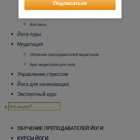
Подписаться
Коврик для йога-туров
Международный Йога Альянс
Контакты
Йога-туры
Медитация
Обучение преподавателей медитации
Курс медитации для себя
Управление стрессом
Йога для начинающих
Экспертный курс
x
ОБУЧЕНИЕ ПРЕПОДАВАТЕЛЕЙ ЙОГИ
КУРСЫ ЙОГИ