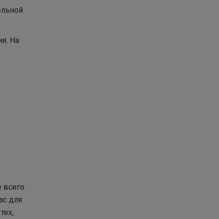
ельной
я. На
е всего
ас для
тех,