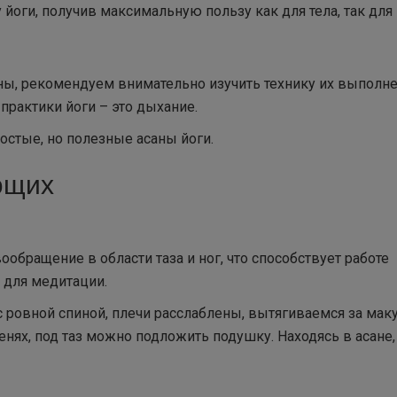
у йоги, получив максимальную пользу как для тела, так для
аны, рекомендуем внимательно изучить технику их выполне
практики йоги – это дыхание.
стые, но полезные асаны йоги.
ющих
ообращение в области таза и ног, что способствует работе
 для медитации.
с ровной спиной, плечи расслаблены, вытягиваемся за ма
енях, под таз можно подложить подушку. Находясь в асане,