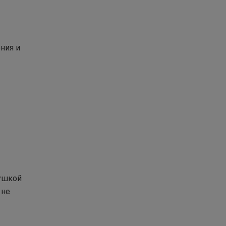
ния и
кушкой
 не