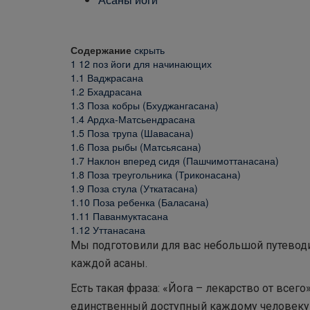
Содержание
скрыть
1
12 поз йоги для начинающих
1.1
Ваджрасана
1.2
Бхадрасана
1.3
Поза кобры (Бхуджангасана)
1.4
Ардха-Матсьендрасана
1.5
Поза трупа (Шавасана)
1.6
Поза рыбы (Матсьясана)
1.7
Наклон вперед сидя (Пашчимоттанасана)
1.8
Поза треугольника (Триконасана)
1.9
Поза стула (Уткатасана)
1.10
Поза ребенка (Баласана)
1.11
Паванмуктасана
1.12
Уттанасана
Мы подготовили для вас небольшой путевод
каждой асаны.
Есть такая фраза: «Йога – лекарство от всего»
единственный доступный каждому человеку 