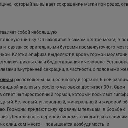
оцина, который вызывает сокращение матки при родах, от
ставляет собой небольшую
ет еловую шишку. Он находится в самом центре мозга, в по
а и связан со зрительными буграми промежуточного мозга
чкой. Клетки эпифиза выделяют в кровь гормон мелатони
регулируя циклы сна и бодрствования у человека. Установл
лезами внутренней секреции, в частности, с половыми же
елезы
расположены на шее впереди гортани. В ней разли
овидной железы у рослого человека достигает 30 г. Свои
ответ на тиреотропный гормон, который посылает гипофи
одный, белковый, углеводный, минеральный и жировой о
цию. Гормоны придают силу кровяным тельцам в борьбе с
ия. Деятельность нервной системы находиться в зависим
 их слишком много – повышается возбудимость и