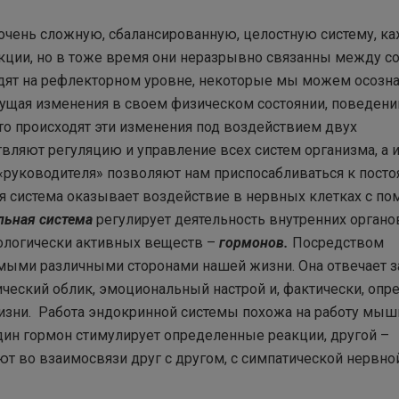
очень сложную, сбалансированную, целостную систему, к
нкции, но в тоже время они неразрывно связанны между со
одят на рефлекторном уровне, некоторые мы можем осозна
ущая изменения в своем физическом состоянии, поведени
то происходят эти изменения под воздействием двух
вляют регуляцию и управление всех систем организма, а 
 «руководителя» позволяют нам приспосабливаться к пост
 система оказывает воздействие в нервных клетках с п
льная система
регулирует деятельность внутренних органо
ологически активных веществ –
гормонов.
Посредством
мыми различными сторонами нашей жизни. Она отвечает з
ческий облик, эмоциональный настрой и, фактически, опр
изни. Работа эндокринной системы похожа на работу мыш
 один гормон стимулирует определенные реакции, другой –
ют во взаимосвязи друг с другом, с симпатической нервно