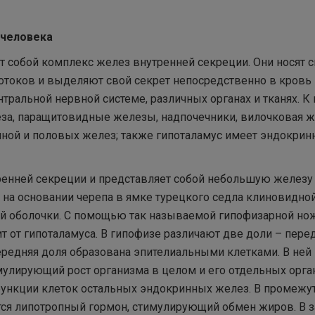
 человека
т собой комплекс желез внутренней секреции. Они носят 
отоков и выделяют свой секрет непосредственно в кровь 
ральной нервной системе, различных органах и тканях. К
леза, паращитовидные железы, надпочечники, вилочковая 
очной и половых желез; также гипоталамус имеет эндокри
енней секреции и представляет собой небольшую железу
я на основании черепа в ямке турецкого седла клиновидно
ой оболочки. С помощью так называемой гипофизарной но
ит от гипоталамуса. В гипофизе различают две доли – пер
ередняя доля образована эпителиальными клетками. В ней
улирующий рост организма в целом и его отдельных орган
функции клеток остальных эндокринных желез. В промежу
тся липотропный гормон, стимулирующий обмен жиров. В 