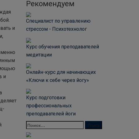
Рекомендуем
аждая
бой.
Специалист по управлению
вать и
стрессом - Психотехнолог
и,
Курс обучения преподавателей
именно
медитации
оянным
омощью
Онлайн-курс для начинающих
в и
«Ключи к себе через йогу»
а
Курс подготовки
еделяет
профессиональных
ц-
преподавателей йоги
й