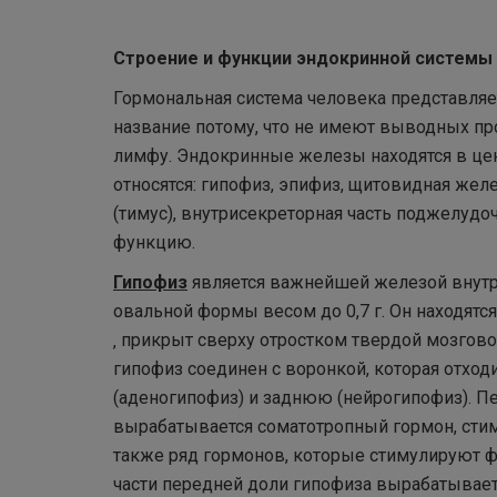
Строение и функции эндокринной системы
Гормональная система человека представляе
название потому, что не имеют выводных пр
лимфу. Эндокринные железы находятся в цент
относятся: гипофиз, эпифиз, щитовидная же
(тимус), внутрисекреторная часть поджелуд
функцию.
Гипофиз
является важнейшей железой внутр
овальной формы весом до 0,7 г. Он находятс
‚ прикрыт сверху отростком твердой мозгов
гипофиз соединен с воронкой, которая отход
(аденогипофиз) и заднюю (нейрогипофиз). П
вырабатывается соматотропный гормон, стим
также ряд гормонов, которые стимулируют 
части передней доли гипофиза вырабатывае