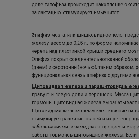
доле гипофиза происходит накопление оксит
за лактацию, стимулирует иммунитет.
Эпифиз
мозга, или шишковидное тело‚ пред
железу весом до 0,25 г., по форме напомина
черепа над пластинкой крыши среднего мозг
Эпифиз покрыт соединительнотканной оболо
(днем) и серотонин (ночью), таким образом, 
функциональная связь эпифиза с другими же
Щитовидная железа и паращитовидные ж
правую и левую доли и перешеек. Масса щит
гормоны щитовидная железа вырабатывает в 
Щитовидная железа оказывает влияние на в
стимулирует развитие тканей и их регенера
заболеваниями и замедляют процессы старен
работы гормонов щитовидной железы. Если