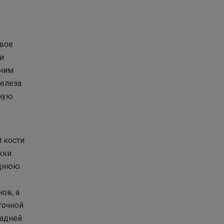
свое
и
 ним
железа
нную
й кости
жки
еднюю
ов, а
точной
задней