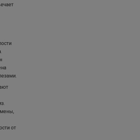
вечает
лости
.
н
ена
лезами.
чают
з.
бмены,
ости от