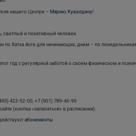
теля нашего Центра –
Марию Кувалдину
!
, светлый и позитивный человек.
и по Хатха йоге для начинающих, днем – по понедельника
 этот год с регулярной заботой о своем физическом и псих
495) 423-52-00; +7 (901) 789-46-99
айте (кнопка «записаться» в расписании).
е действуют
абонементы