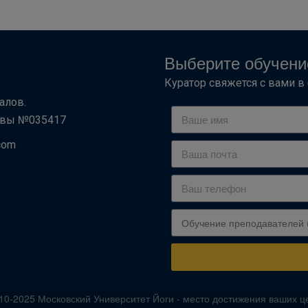
Выберите обучени
Куратор свяжется с вами 
алов.
сквы №035417
com
10-2025 Московский Университет Йоги - место достижения ваших ц