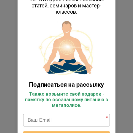
статей, семинаров и мастер-
Психологическое консультирование
классов.
Персональные занятия йогой
Книги по йоге
Энциклопедия йоги
Исследовательский центр
Фото
Видео
Реестр выпускников
Супервизоры
Подписаться на рассылку
Работы студентов
Также возьмите свой подарок -
памятку по осознанному питанию в
Отзывы
мегаполисе.
Подарочные сертификаты
*
Товары для практики
Коврик для йога-туров