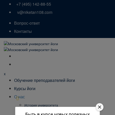
+7 (495) 142-88-55
v@niketan108.com
Вопрос-ответ
Контакты
x
Обучение преподавателей йоги
Курсы йоги
О нас
История университета
Специалисты
Быть в курсе новых полезных