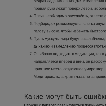
бёдрах ладонями вниз. Для избавления о
правая рука лежит поверх левой, их бо
Плечи необходимо расслабить, отвести с
Подбородок рекомендуется слегка опустит
голову высоко, чтобы избежать быстрог
Пусть мускулы лица будут расслаблены, 
дыханию и замедлению процесса глотани
Ошибочно подходить к медитации, как к у
направляется вперед и вниз, он расфок
приятное место, создающее умиротворяю
Медитировать, закрыв глаза, не запреще
Какие могут быть ошибк
Сложно с первого раза научиться принимать