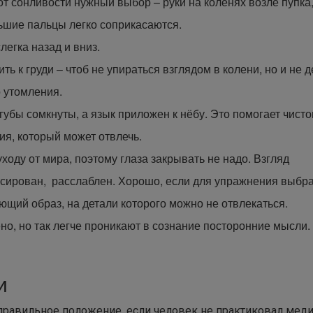
т сонливости нужный выбор – руки на коленях возле пупка
льшие пальцы легко соприкасаются.
легка назад и вниз.
ь к груди – чтоб не упираться взглядом в колени, но и не 
о утомления.
губы сомкнуты, а язык приложен к нёбу. Это помогает чист
я, который может отвлечь.
ходу от мира, поэтому глаза закрывать не надо. Взгляд
усирован, расслаблен. Хорошо, если для упражнения выбр
щий образ, на детали которого можно не отвлекаться.
но, но так легче проникают в сознание посторонние мысли.
и
 правильное положение, если человек не практиковал мед