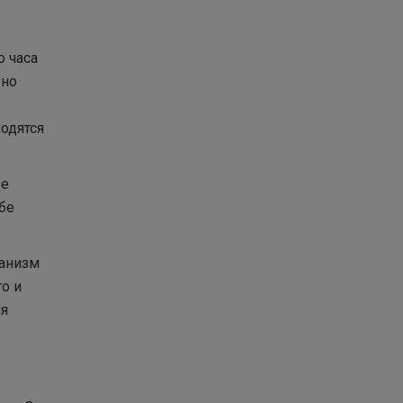
о часа
 но
ходятся
бе
бе
ганизм
о и
ия