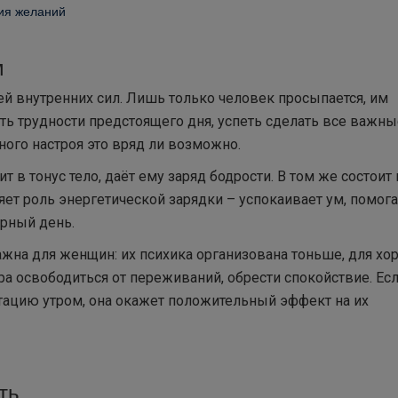
ния желаний
м
й внутренних сил. Лишь только человек просыпается, им
ь трудности предстоящего дня, успеть сделать все важны
ного настроя это вряд ли возможно.
 в тонус тело, даёт ему заряд бодрости. В том же состоит 
ет роль энергетической зарядки – успокаивает ум, помога
орный день.
ажна для женщин: их психика организована тоньше, для хо
ра освободиться от переживаний, обрести спокойствие. Ес
тацию утром, она окажет положительный эффект на их
ть