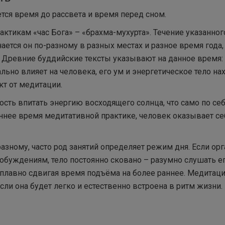
тся время до рассвета и время перед сном.
тикам «час Бога» – «брахма-мухурта». Течение указанног
ается он по-разному в разных местах и разное время года,
та. Древние буддийские тексты указывают на данное время:
ьно влияет на человека, его ум и энергетическое тело на
кт от медитации.
ть впитать энергию восходящего солнца, что само по се
ннее время медитативной практике, человек оказывает се
-разному, часто род занятий определяет режим дня. Если ор
обуждениям, тело постоянно сковано – разумно слушать ег
плавно сдвигая время подъёма на более раннее. Медитац
сли она будет легко и естественно встроена в ритм жизни.