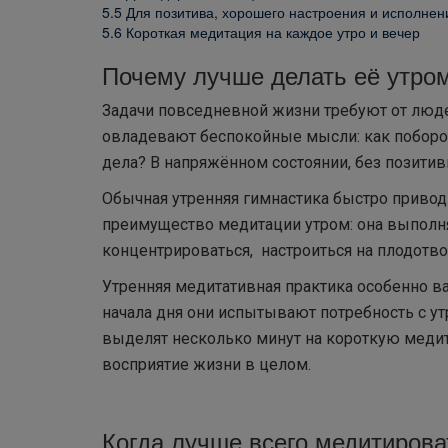
5.5
Для позитива, хорошего настроения и исполне
5.6
Короткая медитация на каждое утро и вечер
Почему лучше делать её утро
Задачи повседневной жизни требуют от люде
овладевают беспокойные мысли: как поборот
дела? В напряжённом состоянии, без позитив
Обычная утренняя гимнастика быстро приводит
преимущество медитации утром: она выполня
концентрироваться, настроиться на плодотв
Утренняя медитативная практика особенно в
начала дня они испытывают потребность с ут
выделят несколько минут на короткую меди
восприятие жизни в целом.
Когда лучше всего медитирова