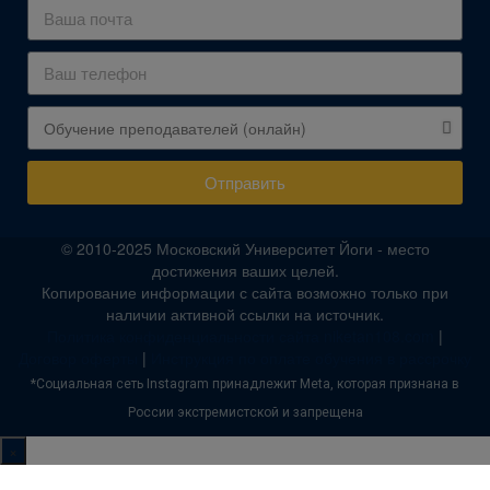
Отправить
© 2010-2025 Московский Университет Йоги - место
достижения ваших целей.
Копирование информации с сайта возможно только при
наличии активной ссылки на источник.
Политика конфиденциальности сайта niketan108.com
|
Договор оферты
|
Инструкция по оплате обучения в рассрочку
*Социальная сеть Instagram принадлежит Meta, которая признана в
России экстремистской и запрещена
×