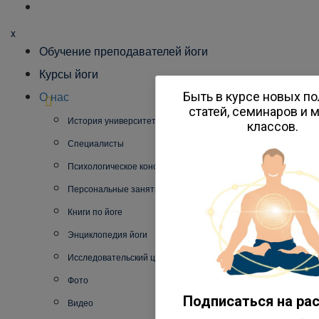
x
Обучение преподавателей йоги
Курсы йоги
О нас
Быть в курсе новых п
статей, семинаров и 
История университета
классов.
Специалисты
Психологическое консультирование
Персональные занятия йогой
Книги по йоге
Энциклопедия йоги
Исследовательский центр
Фото
Подписаться на ра
Видео