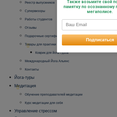
Также возьмите свой по
Реестр выпускников
памятку по осознанному 
Супервизоры
мегаполисе.
Работы студентов
Отзывы
Подарочные сертификаты
Подписаться
Товары для практики
Коврик для йога-туров
Международный Йога Альянс
Контакты
Йога-туры
Медитация
Обучение преподавателей медитации
Курс медитации для себя
Управление стрессом