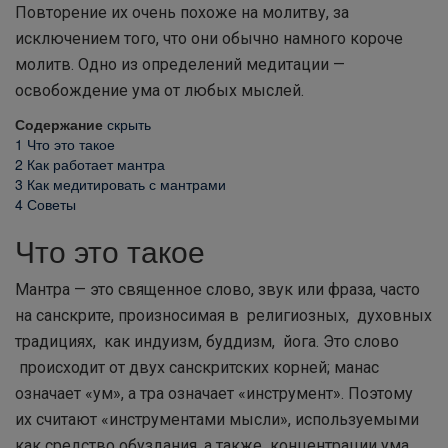
Повторение их очень похоже на молитву, за
исключением того, что они обычно намного короче
молитв. Одно из определений медитации —
освобождение ума от любых мыслей.
Содержание
скрыть
1
Что это такое
2
Как работает мантра
3
Как медитировать с мантрами
4
Советы
Что это такое
Мантра — это священное слово, звук или фраза, часто
на санскрите, произносимая в религиозных, духовных
традициях, как индуизм, буддизм, йога. Это слово
происходит от двух санскритских корней; манас
означает «ум», а тра означает «инструмент». Поэтому
их считают «инструментами мысли», используемыми
как средство обуздания, а также концентрации ума.