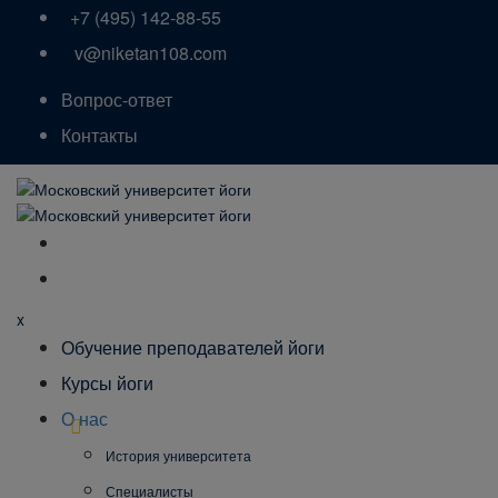
+7 (495) 142-88-55
v@niketan108.com
Вопрос-ответ
Контакты
x
Обучение преподавателей йоги
Курсы йоги
О нас
История университета
Специалисты