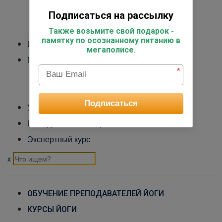
Международный Йога Альянс
Подписаться на рассылку
Контакты
Также возьмите свой подарок -
памятку по осознанному питанию в
Йога-туры
мегаполисе.
Медитация
*
Обучение преподавателей медитации
Курс медитации для себя
Подписаться
Управление стрессом
Йога для начинающих
Экспертный курс
x
ОБУЧЕНИЕ ПРЕПОДАВАТЕЛЕЙ ЙОГИ
КУРСЫ ЙОГИ