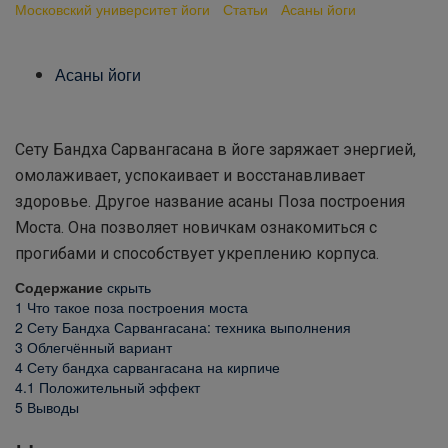
Московский университет йоги
-
Статьи
-
Асаны йоги
-
Сету
бандха сарвангасана
Асаны йоги
Сету Бандха Сарвангасана в йоге заряжает энергией,
омолаживает, успокаивает и восстанавливает
здоровье. Другое название асаны Поза построения
Моста. Она позволяет новичкам ознакомиться с
прогибами и способствует укреплению корпуса.
Содержание
скрыть
1
Что такое поза построения моста
2
Сету Бандха Сарвангасана: техника выполнения
3
Облегчённый вариант
4
Сету бандха сарвангасана на кирпиче
4.1
Положительный эффект
5
Выводы