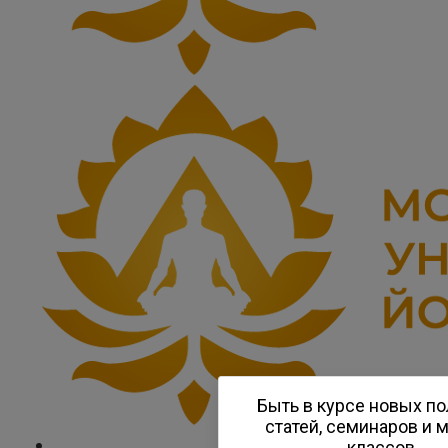
Быть в курсе новых п
статей, семинаров и 
классов.