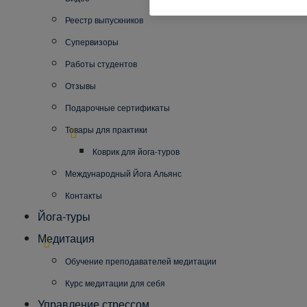
Реестр выпускников
Супервизоры
Работы студентов
Отзывы
Подарочные сертификаты
Товары для практики
Коврик для йога-туров
Международный Йога Альянс
Контакты
Йога-туры
Медитация
Обучение преподавателей медитации
Курс медитации для себя
Управление стрессом