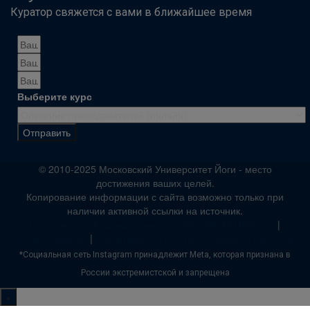
Куратор свяжется с вами в ближайшее время
Выберите курс
Отправить
© 2010-2025 Московский Университет Йоги - место
достижения ваших целей.
Копирование информации с сайта возможно только при
наличии активной ссылки на источник.
Политика конфиденциальности сайта niketan108.com
|
Договор оферты
|
Инструкция по оплате обучения в рассрочку
*Социальная сеть Instagram принадлежит Meta, которая признана в
России экстремистской и запрещена
×