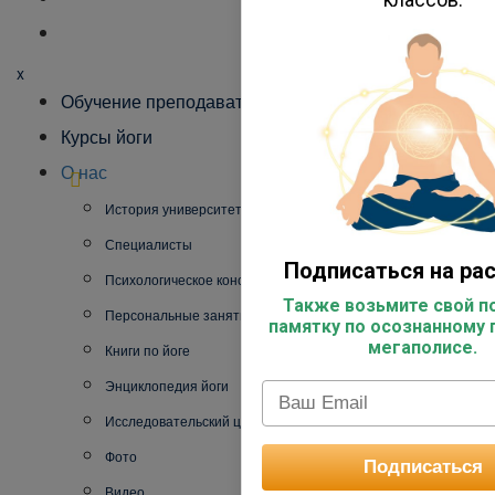
x
Обучение преподавателей йоги
Курсы йоги
О нас
История университета
Специалисты
Подписаться на ра
Психологическое консультирование
Также возьмите свой по
Персональные занятия йогой
памятку по осознанному 
мегаполисе.
Книги по йоге
Энциклопедия йоги
Исследовательский центр
Фото
Подписаться
Видео