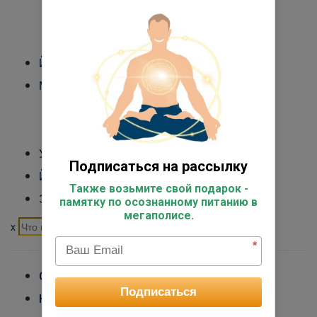
Международный Йога Альянс
Контакты
Йога-туры
Медитация
Обучение преподавателей медитации
Курс медитации для себя
Управление стрессом
Подписаться на рассылку
Йога для начинающих
Также возьмите свой подарок -
Экспертный курс
памятку по осознанному питанию в
мегаполисе.
x
*
ОБУЧЕНИЕ ПРЕПОДАВАТЕЛЕЙ ЙОГИ
Подписаться
КУРСЫ ЙОГИ