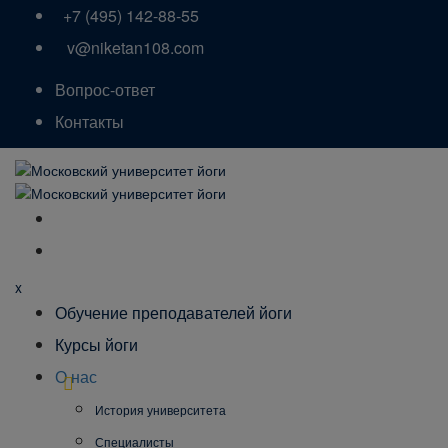
+7 (495) 142-88-55
v@niketan108.com
Вопрос-ответ
Контакты
x
Обучение преподавателей йоги
Курсы йоги
О нас
История университета
Специалисты