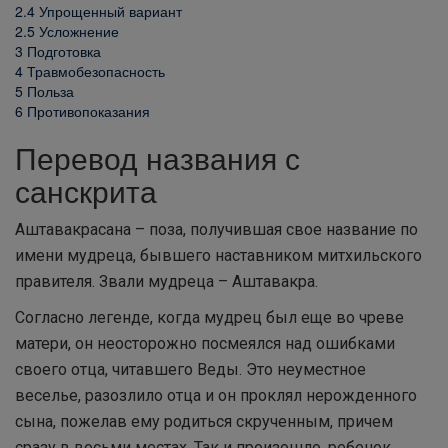
2.4
Упрощенный вариант
2.5
Усложнение
3
Подготовка
4
Травмобезопасность
5
Польза
6
Противопоказания
Перевод названия с
санскрита
Аштавакрасана – поза, получившая свое название по
имени мудреца, бывшего наставником митхильского
правителя. Звали мудреца – Аштавакра.
Согласно легенде, когда мудрец был еще во чреве
матери, он неосторожно посмеялся над ошибками
своего отца, читавшего Веды. Это неуместное
веселье, разозлило отца и он проклял нерожденного
сына, пожелав ему родиться скрученным, причем
сразу в восьми местах. Так и произошло, ребенок