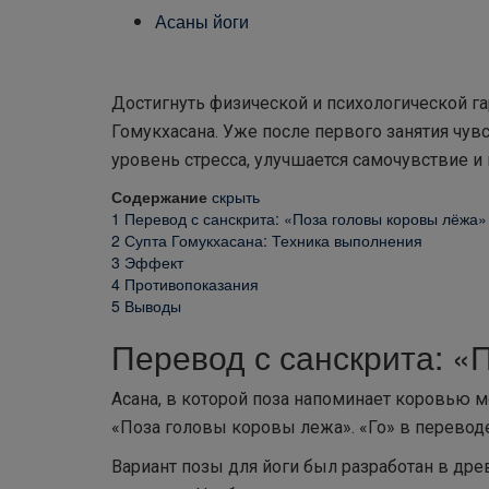
Асаны йоги
Достигнуть физической и психологической га
Гомукхасана. Уже после первого занятия чув
уровень стресса, улучшается самочувствие и
Содержание
скрыть
1
Перевод с санскрита: «Поза головы коровы лёжа»
2
Супта Гомукхасана: Техника выполнения
3
Эффект
4
Противопоказания
5
Выводы
Перевод с санскрита: «
Асана, в которой поза напоминает коровью м
«Поза головы коровы лежа». «Го» в переводе 
Вариант позы для йоги был разработан в др