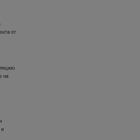
о
екта от
уляцию
е на
и
 и