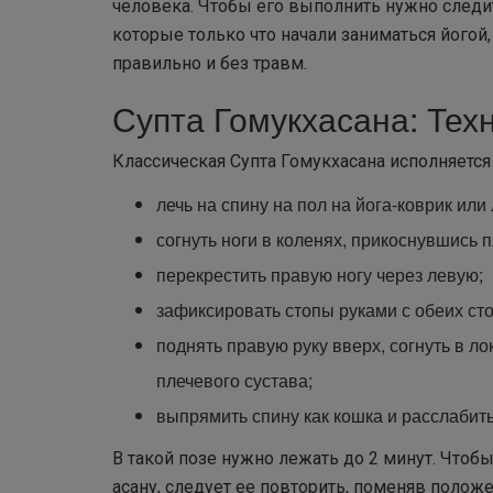
человека. Чтобы его выполнить нужно следи
которые только что начали заниматься йогой
правильно и без травм.
Супта Гомукхасана: Тех
Классическая Супта Гомукхасана исполняетс
лечь на спину на пол на йога-коврик ил
согнуть ноги в коленях, прикоснувшись п
перекрестить правую ногу через левую;
зафиксировать стопы руками с обеих сто
поднять правую руку вверх, согнуть в лок
плечевого сустава;
выпрямить спину как кошка и расслабить
В такой позе нужно лежать до 2 минут. Чтоб
асану, следует ее повторить, поменяв полож