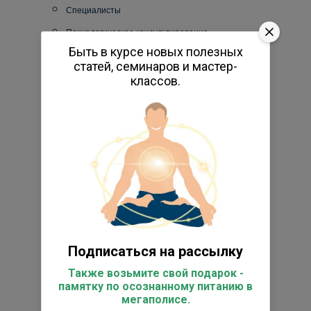
Специалисты
Психологическое консультирование
Быть в курсе новых полезных
Персональные занятия йогой
статей, семинаров и мастер-
Книги по йоге
классов.
Энциклопедия йоги
Исследовательский центр
Фото
Видео
Реестр выпускников
Супервизоры
Работы студентов
Подписаться на рассылку
Отзывы
Также возьмите свой подарок -
Подарочные сертификаты
памятку по осознанному питанию в
Товары для практики
мегаполисе.