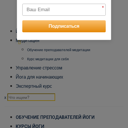
Коврик для йога-туров
*
Международный Йога Альянс
Контакты
Подписаться
Йога-туры
Медитация
Обучение преподавателей медитации
Курс медитации для себя
Управление стрессом
Йога для начинающих
Экспертный курс
x
ОБУЧЕНИЕ ПРЕПОДАВАТЕЛЕЙ ЙОГИ
КУРСЫ ЙОГИ