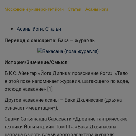
Московский университет йоги
-
Статьи
-
Асаны йоги
-
Бакасана
(поза журавля)
Асаны йоги
,
Статьи
Перевод с санскрита:
Бака — журавль.
История/Значение/Смысл:
Б.К.С. Айенгар «Йога Дипика: прояснение йоги»: «Тело
в этой позе напоминает журавля, шагающего по воде,
отсюда название» [1].
Другое название асаны – Бака Дхьянасана (дхьяна
означает «медитация»).
Свами Сатьянанда Сарасвати «Древние тантрические
техники Йоги и крийи. Том III»: «Бака Дхьянасана
названа в честь вдумчивого характера журавля.