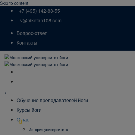
Skip to content
+7 (495) 142-88-55
v@niketan108.com
Вопрос-ответ
Контакты
x
Обучение преподавателей йоги
Курсы йоги
О нас
История университета