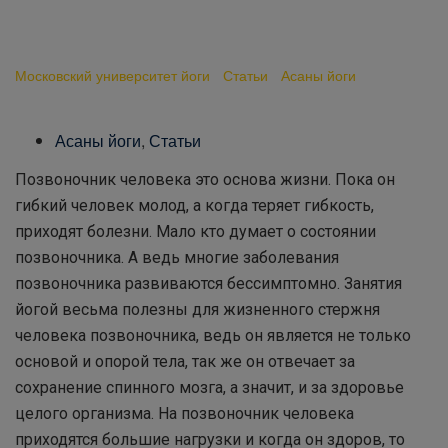
молодость и здоровье
позвоночнику
Московский университет йоги
-
Статьи
-
Асаны йоги
-
Асаны
йоги вернут молодость и здоровье позвоночнику
Асаны йоги
,
Статьи
Позвоночник человека это основа жизни. Пока он
гибкий человек молод, а когда теряет гибкость,
приходят болезни. Мало кто думает о состоянии
позвоночника. А ведь многие заболевания
позвоночника развиваются бессимптомно. Занятия
йогой весьма полезны для жизненного стержня
человека позвоночника, ведь он является не только
основой и опорой тела, так же он отвечает за
сохранение спинного мозга, а значит, и за здоровье
целого организма. На позвоночник человека
приходятся большие нагрузки и когда он здоров, то