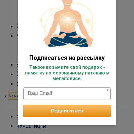
Международный Йога Альянс
Контакты
Йога-туры
Медитация
Обучение преподавателей медитации
Курс медитации для себя
Подписаться на рассылку
Управление стрессом
Также возьмите свой подарок -
памятку по осознанному питанию в
Йога для начинающих
мегаполисе.
Экспертный курс
*
x
Подписаться
ОБУЧЕНИЕ ПРЕПОДАВАТЕЛЕЙ ЙОГИ
КУРСЫ ЙОГИ