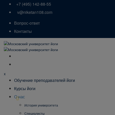
+7 (495) 142-88-55
v@niketan108.com
Вопрос-ответ
Контакты
x
Обучение преподавателей йоги
Курсы йоги
О нас
История университета
Специалисты