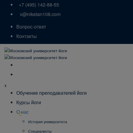
+7 (495) 142-88-55
v@niketan108.com
Вопрос-ответ
Контакты
x
Обучение преподавателей йоги
Курсы йоги
О нас
История университета
Специалисты