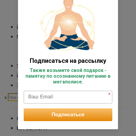
Международный Йога Альянс
Контакты
Йога-туры
Медитация
Обучение преподавателей медитации
Курс медитации для себя
Подписаться на рассылку
Управление стрессом
Также возьмите свой подарок -
Йога для начинающих
памятку по осознанному питанию в
мегаполисе.
Экспертный курс
*
x
Подписаться
ОБУЧЕНИЕ ПРЕПОДАВАТЕЛЕЙ ЙОГИ
КУРСЫ ЙОГИ