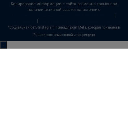
Копирование информации с сайта возможно только при
наличии активной ссылки на источник.
Политика конфиденциальности сайта niketan108.com
|
Договор оферты
|
Инструкция по оплате обучения в рассрочку
*Социальная сеть Instagram принадлежит Meta, которая признана в
России экстремистской и запрещена
×