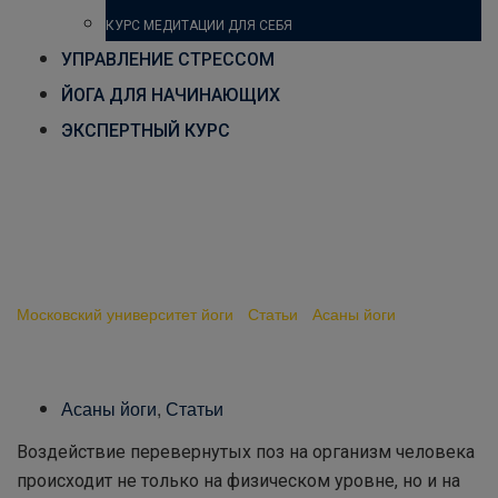
КУРС МЕДИТАЦИИ ДЛЯ СЕБЯ
УПРАВЛЕНИЕ СТРЕССОМ
ЙОГА ДЛЯ НАЧИНАЮЩИХ
ЭКСПЕРТНЫЙ КУРС
Физиология йоги:
воздействие перевернутых
асан на организм человека
Московский университет йоги
-
Статьи
-
Асаны йоги
-
Физиология йоги: воздействие перевернутых асан на организм
человека
Асаны йоги
,
Статьи
Воздействие перевернутых поз на организм человека
происходит не только на физическом уровне, но и на