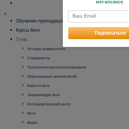
мегаполисе.
x
Обучение преподавателей йоги
Курсы йоги
Подписаться
О нас
История университета
Специалисты
Психологическое консультирование
Персональные занятия йогой
Книги по йоге
Энциклопедия йоги
Исследовательский центр
Фото
Видео