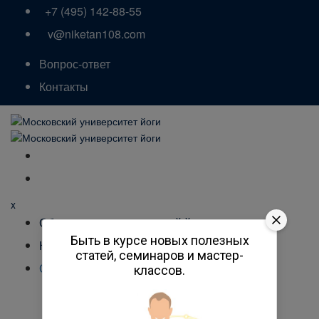
+7 (495) 142-88-55
v@niketan108.com
Вопрос-ответ
Контакты
x
Обучение преподавателей йоги
Быть в курсе новых полезных
Курсы йоги
статей, семинаров и мастер-
О нас
классов.
История университета
Специалисты