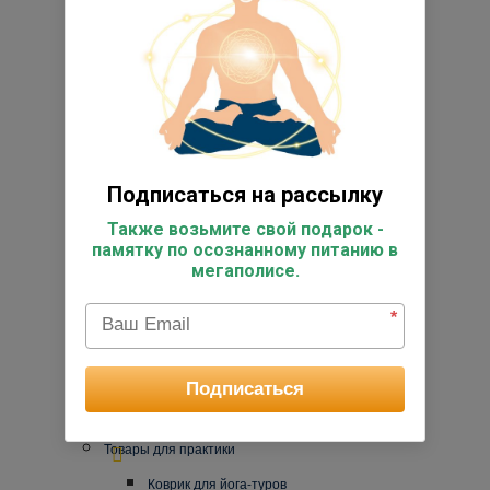
Психологическое консультирование
Персональные занятия йогой
Книги по йоге
Энциклопедия йоги
Исследовательский центр
Подписаться на рассылку
Фото
Также возьмите свой подарок -
Видео
памятку по осознанному питанию в
мегаполисе.
Реестр выпускников
Супервизоры
*
Работы студентов
Отзывы
Подписаться
Подарочные сертификаты
Товары для практики
Коврик для йога-туров