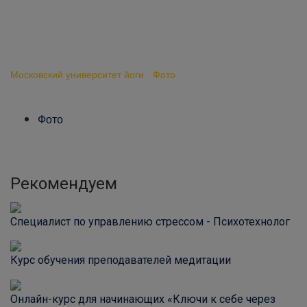
тренинг Кирилла Ржаного
«Психосоматика в хатха-
йоге»
Московский университет йоги
-
Фото
-
В Таганроге завершился
тренинг Кирилла Ржаного «Психосоматика в хатха-йоге»
Фото
Рекомендуем
Специалист по управлению стрессом - Психотехнолог
Курс обучения преподавателей медитации
Онлайн-курс для начинающих «Ключи к себе через