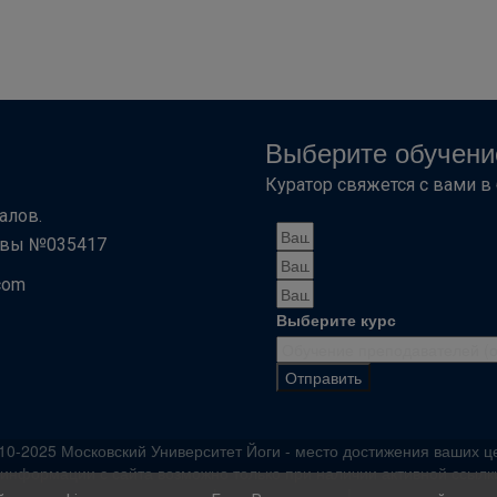
Выберите обучени
Куратор свяжется с вами 
алов.
сквы №035417
com
Выберите курс
Отправить
10-2025 Московский Университет Йоги - место достижения ваших ц
информации с сайта возможно только при наличии активной ссылки
ности сайта niketan108.com
|
Договор оферты
|
Инструкция по опл