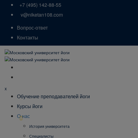
+7 (495) 142-88-55
v@niketan108.com
Вопрос-ответ
Контакты
x
Обучение преподавателей йоги
Курсы йоги
О нас
История университета
Специалисты