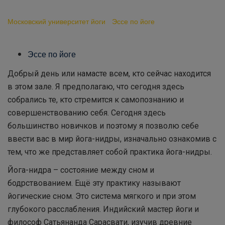
йога-нидры
Московский университет йоги
-
Эссе по йоге
-
Пример
проведения практики йога-нидры
Эссе по йоге
Добрый день или намасте всем, кто сейчас находится
в этом зале. Я предполагаю, что сегодня здесь
собрались те, кто стремится к самопознанию и
совершенствованию себя. Сегодня здесь
большинство новичков и поэтому я позволю себе
ввести вас в мир йога-нидры, изначально ознакомив с
тем, что же представляет собой практика йога-нидры.
Йога-нидра – состояние между сном и
бодрствованием. Ещё эту практику называют
йогические сном. Это система мягкого и при этом
глубокого расслабления. Индийский мастер йоги и
философ Сатьянанда Сарасвати, изучив древние