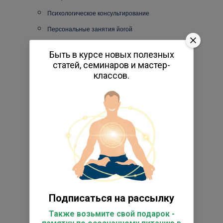
Психологическое консультирование
Персональные занятия йогой
Книги по йоге
Быть в курсе новых полезных
Энциклопедия йоги
статей, семинаров и мастер-
классов.
Исследовательский центр
Фото
Видео
Реестр выпускников
Супервизоры
Работы студентов
Отзывы
Подарочные сертификаты
Подписаться на рассылку
Товары для практики
Также возьмите свой подарок -
Коврик для йога-туров