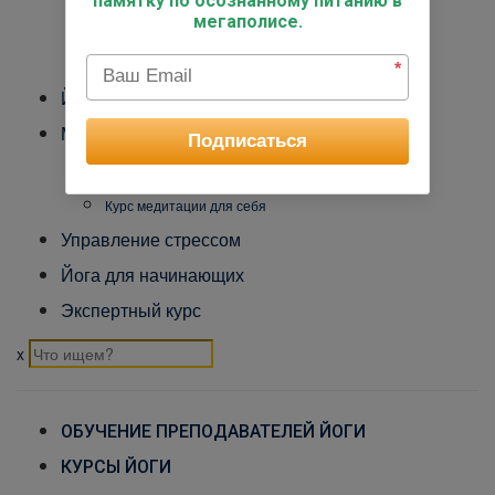
памятку по осознанному питанию в
мегаполисе.
Международный Йога Альянс
Контакты
*
Йога-туры
Медитация
Подписаться
Обучение преподавателей медитации
Курс медитации для себя
Управление стрессом
Йога для начинающих
Экспертный курс
x
ОБУЧЕНИЕ ПРЕПОДАВАТЕЛЕЙ ЙОГИ
КУРСЫ ЙОГИ