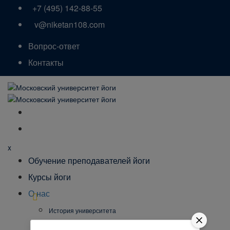
+7 (495) 142-88-55
v@niketan108.com
Вопрос-ответ
Контакты
x
Обучение преподавателей йоги
Курсы йоги
О нас
История университета
Специалисты