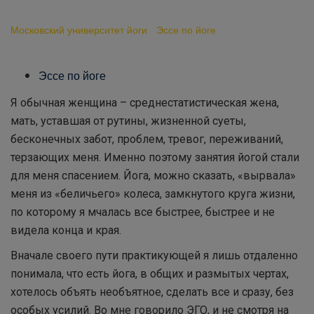
жизнь
Московский университет йоги
-
Эссе по йоге
-
Как йога
изменила мою жизнь
Эссе по йоге
Я обычная женщина – среднестатистическая жена,
мать, уставшая от рутины, жизненной суеты,
бесконечных забот, проблем, тревог, переживаний,
терзающих меня. Именно поэтому занятия йогой стали
для меня спасением. Йога, можно сказать, «вырвала»
меня из «беличьего» колеса, замкнутого круга жизни,
по которому я мчалась все быстрее, быстрее и не
видела конца и края.
Вначале своего пути практикующей я лишь отдаленно
понимала, что есть йога, в общих и размытых чертах,
хотелось объять необъятное, сделать все и сразу, без
особых усилий. Во мне говорило ЭГО, и не смотря на