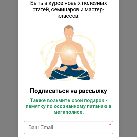
Быть в курсе новых полезных
Психологическое консультирование
статей, семинаров и мастер-
классов.
Персональные занятия йогой
Книги по йоге
Энциклопедия йоги
Исследовательский центр
Фото
Видео
Реестр выпускников
Супервизоры
Подписаться на рассылку
Работы студентов
Также возьмите свой подарок -
Отзывы
памятку по осознанному питанию в
мегаполисе.
Подарочные сертификаты
Товары для практики
*
Коврик для йога-туров